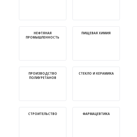
дилер Уралхим
-Нитрит натрия технический
-натрий азотнокислый (натриевая селитра)
-Калиевая селитра
НЕФТЯНАЯ
ПИЩЕВАЯ ХИМИЯ
ПРОМЫШЛЕННОСТЬ
-Кальцевая селитра
ПРОИЗВОДСТВО
СТЕКЛО И КЕРАМИКА
ПОЛИУРЕТАНОВ
СТРОИТЕЛЬСТВО
ФАРМАЦЕВТИКА