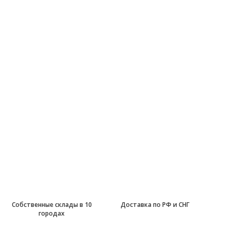
промышленной
химии
Работаем с 2006 года
МИНИМАЛЬНАЯ
Собственные склады в 10
Доставка по РФ и СНГ
ЦЕНА НА
городах